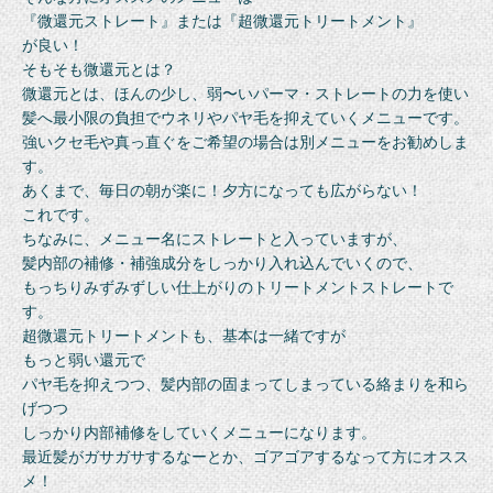
『微還元ストレート』または『超微還元トリートメント』
が良い！
そもそも微還元とは？
微還元とは、ほんの少し、弱〜いパーマ・ストレートの力を使い
髪へ最小限の負担でウネリやパヤ毛を抑えていくメニューです。
強いクセ毛や真っ直ぐをご希望の場合は別メニューをお勧めしま
す。
あくまで、毎日の朝が楽に！夕方になっても広がらない！
これです。
ちなみに、メニュー名にストレートと入っていますが、
髪内部の補修・補強成分をしっかり入れ込んでいくので、
もっちりみずみずしい仕上がりのトリートメントストレートで
す。
超微還元トリートメントも、基本は一緒ですが
もっと弱い還元で
パヤ毛を抑えつつ、髪内部の固まってしまっている絡まりを和ら
げつつ
しっかり内部補修をしていくメニューになります。
最近髪がガサガサするなーとか、ゴアゴアするなって方にオスス
メ！