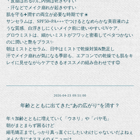
・皮脂は出るのに内側は乾きやすい
・汗などでメイク崩れが起きやすい
肌を守る➕潤すの両立が必要な時期です☀️
サンセラムは、SPF50+PA+++でつけるとなめらかな美容液のよ
うな質感、白浮きしにくいメイク前に使いやすいUVケア。
グロウミストは、細かいミストがフワッと密着してベタつかない
のに潤いと艶をプラス✨
朝はミストとセラム、日中はミストで乾燥対策&艶足し
汗でメイク崩れが気になる季節も、エアコンでの乾燥でも肌をキ
レイに見せながらケアできるオススメの組み合わせです😊
2026-04-23 09:51:00
年齢とともに出てきた“あの広がり“を消す？
年々加齢とともに増えていく「ウネリ」や「パヤ毛」
朝がまとまらず困るけど
縮毛矯正までしっかり真っ直ぐにしたいわけじゃないいだよねぇ
そんな方にオススメのメニューは