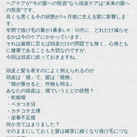
ヘアケアが“今の髪への投資“なら頭皮ケアは“未来の髪へ
の投資“です。
良くも悪くも今の状態が3ヶ月後に生える髪に影響しま
す。
年間で抜け毛の量が1番多い9・10月に、どれだけ減らせ
るかは今のケアにかかっています。
それは厳密に言えば頭皮だけの問題でも無く、心身とも
に健康であることも大切なのですが、
今回は頭皮に絞っておきますね。
頭皮と髪を表すのによく例えられるのが
頭皮は「畑」で、髪は「植物」
『畑が痩せると、作物も弱る』
あなたの頭皮は、畑でいうとどの状態？
・乾燥畑
・ベタつき沼
・カチコチ土壌
・栄養不足畑
何か当てはまりました？
そのままにしておくと髪は確実に細くなり抜け毛につな