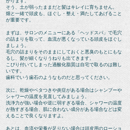
がります。
そう、土が弱ったままだと髪はキレイに育ちません。
畑と一緒で頭皮も、ほぐし・整え・満たしてあげること
が重要です。
まずは、サロンのメニューにある「ヘッドスパ」で毛穴
の詰まりを取って、血流が悪くなっている頭皮をほぐし
ましょう。
毛穴の詰まりをそのままにしておくと悪臭のもとにもな
るし、髪が細くなりうねりも出てきます。
こびり付いてしまった過酸化脂質は自宅で取るのは難し
いです。
歯科でいう歯石のようなものだと思ってください。
次に、乾燥やベタつきや炎症がある場合はシャンプーや
シャワーの温度を見直してみましょう。
洗浄力が強い場合や逆に弱すぎる場合、シャワーの温度
が熱すぎる場合、肌に合わない成分がある場合などは変
えることで良くなりますよ。
あとは、血流や栄養が足りない場合は頭皮用のローショ