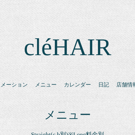
cléHAIR
ォメーション
メニュー
カレンダー
日記
店舗情
メニュー
Straight(c,b別)※Long料金別